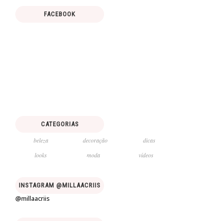
FACEBOOK
CATEGORIAS
beleza
decoração
dicas
looks
moda
vídeos
INSTAGRAM @MILLAACRIIS
@millaacriis