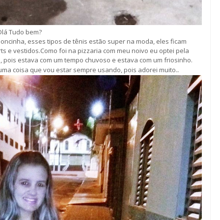
Olá Tudo bem?
 oncinha, esses tipos de tênis estão super na moda, eles ficam
ts e vestidos.Como foi na pizzaria com meu noivo eu optei pela
ns, pois estava com um tempo chuvoso e estava com um friosinho.
 uma coisa que vou estar sempre usando, pois adorei muito.
.