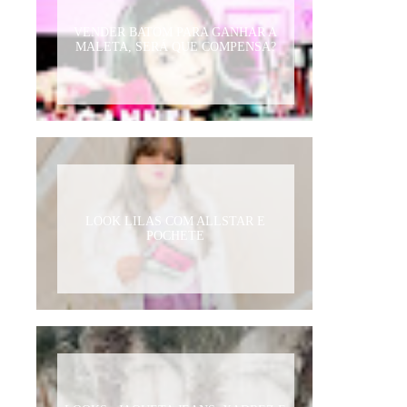
VENDER BATOM PARA GANHAR A
MALETA, SERÁ QUE COMPENSA?
LOOK LILAS COM ALLSTAR E
POCHETE