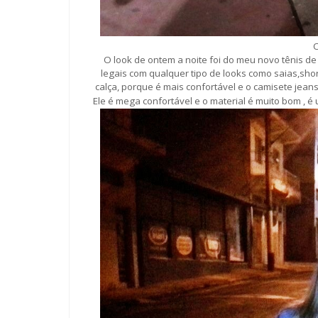
O look de ontem a noite foi do meu novo tênis de
legais com qualquer tipo de looks como saias,shor
calça, porque é mais confortável e o camisete jea
Ele é mega confortável e o material é muito bom , é