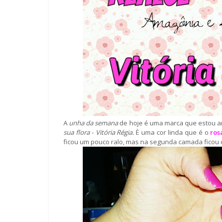
A
unha da semana
de hoje é uma marca que estou 
sua flora
-
Vitória Régia.
È uma cor linda que é o
ros
ficou um pouco ralo, mas na segunda camada ficou 