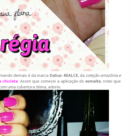
amando demais é da marca
Dalius
-
REALCE
, da
coleção amazônia e
a chiclete
. Assim que comecei a aplicação do
esmalte
, notei que
com uma cobertura ótima, adorei.