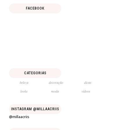
FACEBOOK
CATEGORIAS
beleza
decoração
dicas
looks
moda
vídeos
INSTAGRAM @MILLAACRIIS
@millaacriis