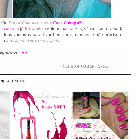
eção
Buquê Colorido
, chama
Casa Comigo?
ma
camada
já ficou bem certinho nas unhas, só com uma camada
ar duas camadas para ficar bem forte, mas esse não precisou ,
bém
a secagem dele é bem rápida.
eijinhoos
~ ♥ ♥
NENHUM COMENTÁRIO:
#
UNHAS