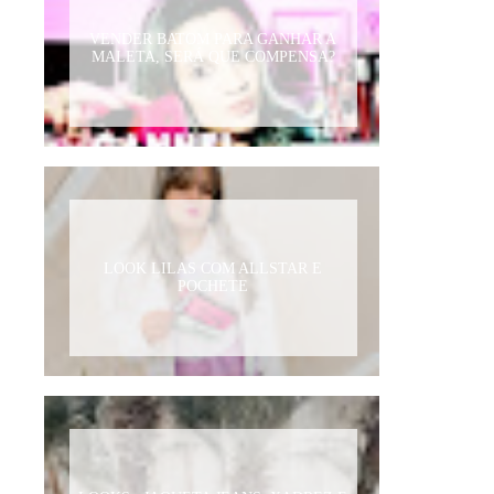
VENDER BATOM PARA GANHAR A
MALETA, SERÁ QUE COMPENSA?
LOOK LILAS COM ALLSTAR E
POCHETE