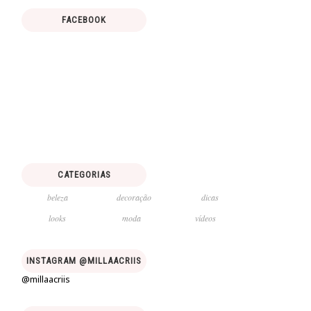
FACEBOOK
CATEGORIAS
beleza
decoração
dicas
looks
moda
vídeos
INSTAGRAM @MILLAACRIIS
@millaacriis