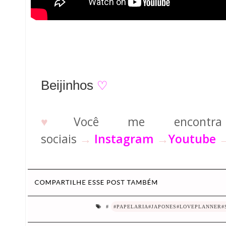
Beijinhos
♡
♥
Você me encontr
sociais
→
Instagram
→
Youtube
#
#PAPELARIA#JAPONES#LOVEPLANNER#