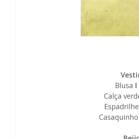
Vesti
Blusa
I
Calça verd
Espadrilh
Casaquinh
Beijo