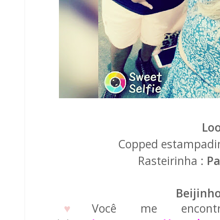
Loo
Copped estampadi
Rasteirinha :
Pa
Beijinh
♥
Você me encont