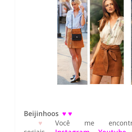
Beijinhoos
♥ ♥
♥
Você me encont