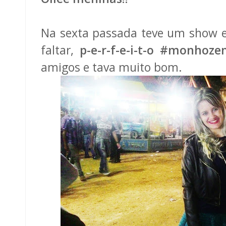
Na sexta passada teve um show e
faltar,
p-e-r-f-e-i-t-o
#monhoze
amigos e tava muito bom.