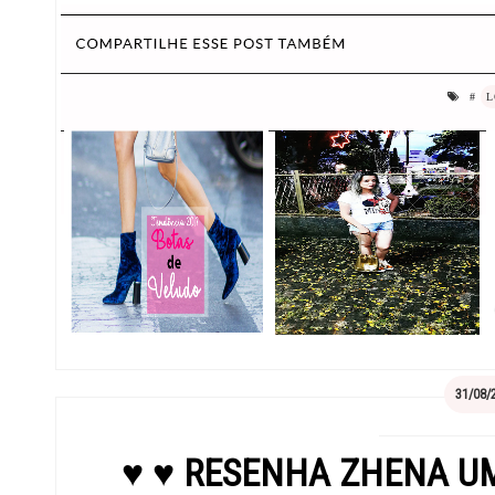
#
L
31/08/
♥ ♥ RESENHA ZHENA U