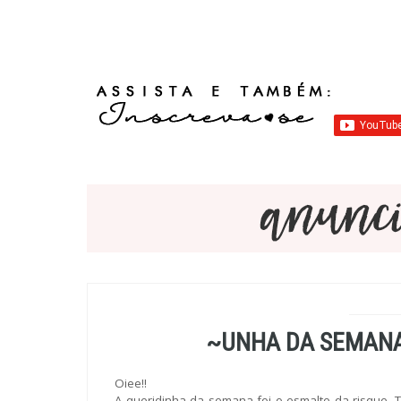
~UNHA DA SEMANA
Oiee!!
A queridinha da semana foi o esmalte da risque, T