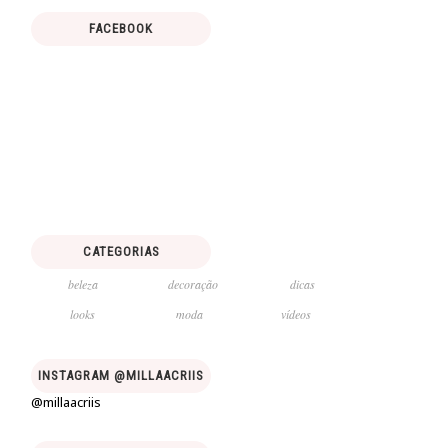
FACEBOOK
CATEGORIAS
beleza
decoração
dicas
looks
moda
vídeos
INSTAGRAM @MILLAACRIIS
@millaacriis