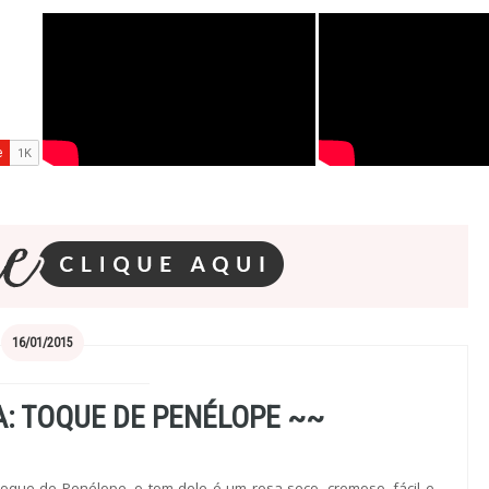
16/01/2015
: TOQUE DE PENÉLOPE ~~
oque de Penélope, o tom dele é um rosa seco, cremoso, fácil e