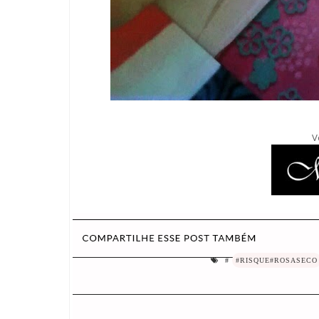
V
#
#RISQUE#ROSASECO