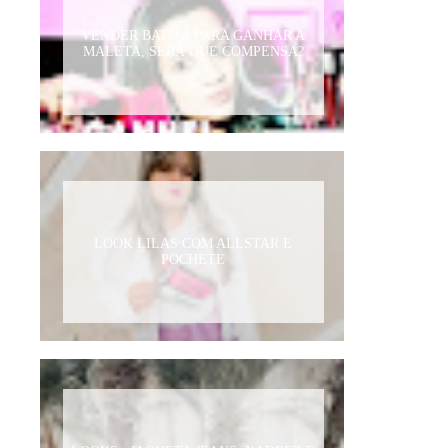
VENDER BATOM PARA GANHAR A
MALETA, SERÁ QUE COMPENSA?
LOOK LILAS COM ALLSTAR E
POCHETE