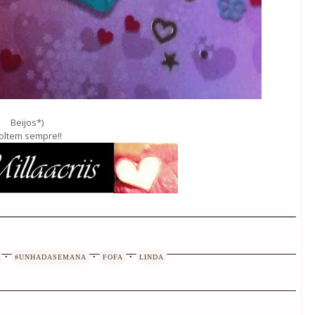
Beijos*)
oltem sempre!!
•
#UNHADASEMANA
•
FOFA
•
LINDA