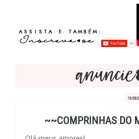
15/02/
~~COMPRINHAS DO M
Olá meus amores!