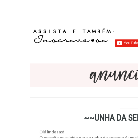
~~UNHA DA SE
Olá lindezas!
O esmalte escolhido para a unha da semana é um da