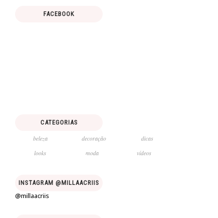
FACEBOOK
CATEGORIAS
beleza
decoração
dicas
looks
moda
vídeos
INSTAGRAM @MILLAACRIIS
@millaacriis