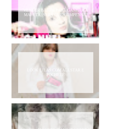
VENDER BATOM PARA GANHAR A
MALETA, SERÁ QUE COMPENSA?
LOOK LILAS COM ALLSTAR E
POCHETE