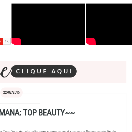
22/02/2015
MANA: TOP BEAUTY~~
 Top Beauty, ele não tem nome mas é um rosa florescente lindo.