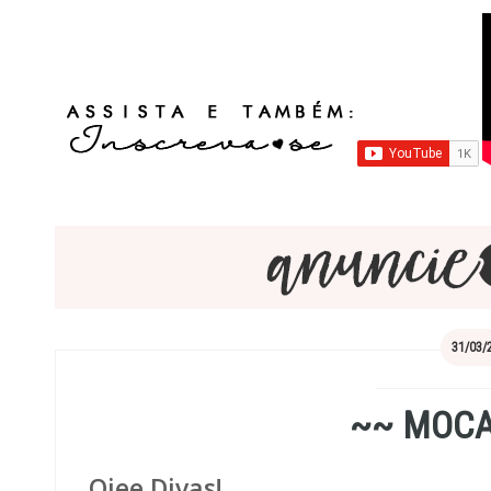
31/03/
~~ MOC
Oiee Divas!