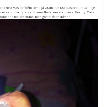
oso né?! Mas também como já viram que uso bastante rosa, hoje
o esse
cinza
, que se chama
Bailarina
da marca
Beauty Color
rque não me acostumo, mas gostei do resultado.