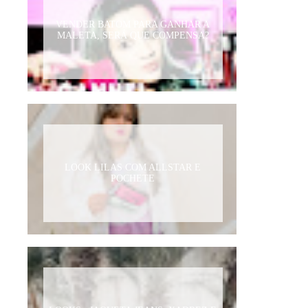
VENDER BATOM PARA GANHAR A
MALETA, SERÁ QUE COMPENSA?
LOOK LILAS COM ALLSTAR E
POCHETE