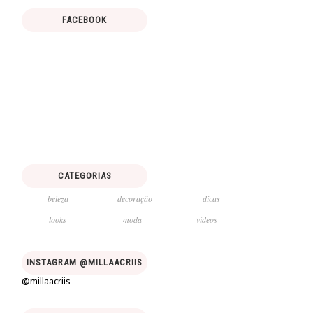
FACEBOOK
CATEGORIAS
beleza
decoração
dicas
looks
moda
vídeos
INSTAGRAM @MILLAACRIIS
@millaacriis