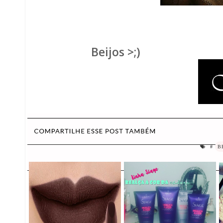
Beijos >;)
#
B