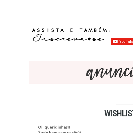
WISHLIS
Oii queridinhas!!
Tudo bem com vocês?!