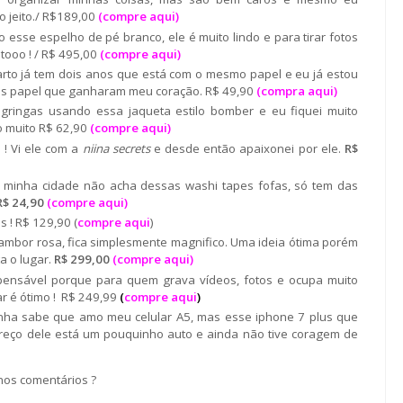
 jeito./ R$189,00
(compre aqui)
 esse espelho de pé branco, ele é muito lindo e para tirar fotos
itooo ! / R$ 495,00
(
compre aqui
)
to já tem dois anos que está com o mesmo papel e eu já estou
is papel que ganharam meu coração. R$ 49,90
(
compra aqui
)
gringas usando essa jaqueta estilo bomber e eu fiquei muito
o muito R$ 62,90
(compre aqui)
 ! Vi ele com a
niina secrets
e desde então apaixonei por ele.
R$
 minha cidade não acha dessas washi tapes fofas, só tem das
$ 24,90
(compre aqui)
s ! R$ 129,90 (
compre aqui
)
ambor rosa, fica simplesmente magnifico. Uma ideia ótima porém
a o lugar.
R$ 299,00
(compre aqui)
pensável porque para quem grava vídeos, fotos e ocupa muito
r é ótimo ! R$ 249,99
(
compre aqui
)
 sabe que amo meu celular A5, mas esse iphone 7 plus que
 preço dele está um pouquinho auto e ainda não tive coragem de
nos comentários ?