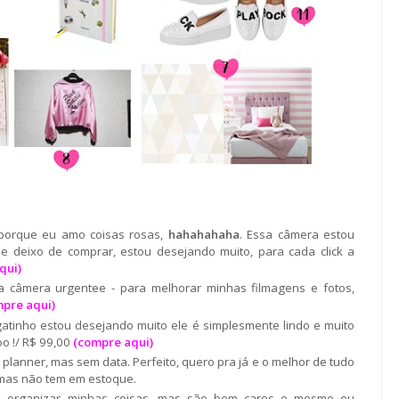
 porque eu amo coisas rosas,
hahahahaha
. Essa câmera estou
 deixo de comprar, estou desejando muito, para cada click a
qui
)
 câmera urgentee - para melhorar minhas filmagens e fotos,
pre aqui
)
atinho estou desejando muito ele é simplesmente lindo e muito
o !/ R$ 99,00
(compre aqui)
planner, mas sem data. Perfeito, quero pra já e o melhor de tudo
mas não tem em estoque.
a organizar minhas coisas, mas são bem caros e mesmo eu