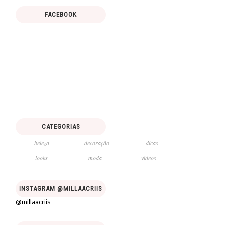
FACEBOOK
CATEGORIAS
beleza
decoração
dicas
looks
moda
vídeos
INSTAGRAM @MILLAACRIIS
@millaacriis