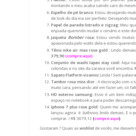
montando o meu acaba saindo caro do mesmo
Espelho de pé branco:
Estou desejando muito
de look do dia iria ser perfeito. Desejando mu
Papel de parede listrado e zigzag:
Meu quar
enjoada querendo mudar o cenário e este do
Jaqueta
Bomber
rosa:
Estou vendo muitas 
apaixonada pelo estilo dela e estou querend
Tênis nike air max rose gold :
Lindo demais
379,90
(compre aqui)
Conjunto de washi tapes stay cool:
Aqui na
coloridas e no site da saraiva você encontra.
R
Sapato Flatform vizanno:
Linda ! Sem palavra
Tambor rosa miss dior :
A decoração com o t
muito cara, pensando até em fazer um, só falt
HD externo samsung:
Esse é um item indis
espaço no notebook e para poder descarrega
Iphone 7 plus rose gold:
Quem me acompanha
lançou agora é
bafoooo
, lindo demais. E o
comprar. / R$ 3079,12
(
compre aqui
)
Gostaram ? Quais as
wishlist
de vocês, me deixem 