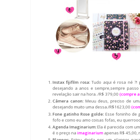
Instax fijifilm rosa:
Tudo aqui é rosa né ?!
desejando a anos e sempre,sempre passo e
revelação sair na hora. /R$ 379,00
(
compre a
Câmera canon:
Meuu deus, preciso de uma
desejando muito uma dessa./R$1623,00
(
com
Fone gatinho Rose golde:
Esse foninho de g
fofo e como eu amo coisas fofas, eu querrooo
Agenda Imaginarium:
Ela é parecida com um 
é o preço na
imaginarium
apenas R$ 45,00, 
Planner:
Estou doida por um planner par