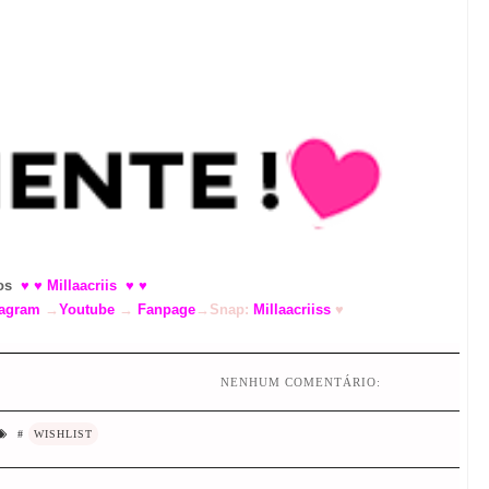
os
♥ ♥ Millaacriis
♥ ♥
tagram
→
Youtube
→
Fanpage
→Snap:
Millaacriiss
♥
NENHUM COMENTÁRIO:
#
WISHLIST