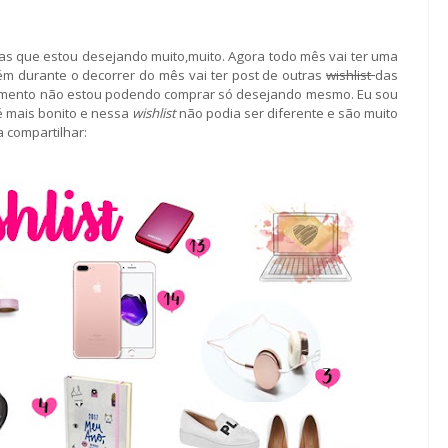
as que estou desejando muito,muito. Agora todo mês vai ter uma
m durante o decorrer do mês vai ter post de outras
wishlist
das
momento não estou podendo comprar só desejando mesmo. Eu sou
é mais bonito e nessa
wishlist
não podia ser diferente e são muito
a compartilhar: