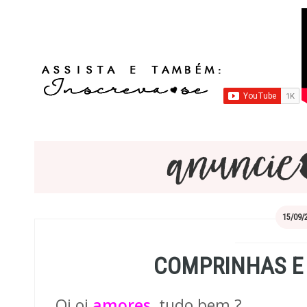
15/09/
COMPRINHAS E
Oi oi
amores
, tudo bem ?