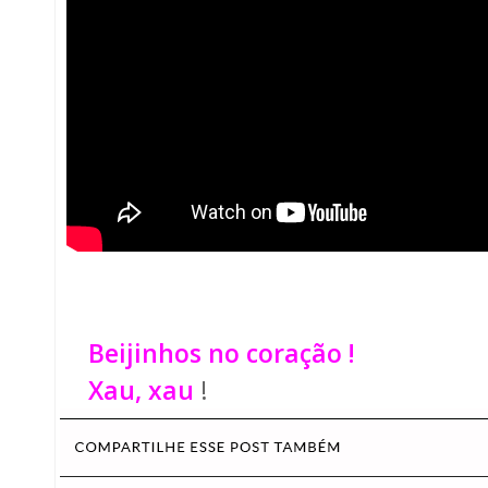
Beijinhos no coração !
Xau, xau
!