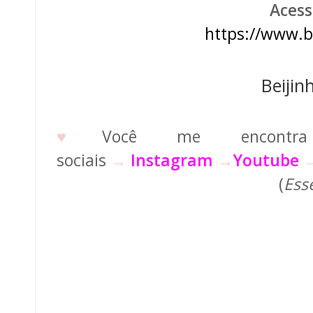
Acess
h
ttps://www.b
Beijin
♥
Você me encontr
sociais
→
Instagram
→
Youtube
(
Ess