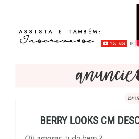
25/11/
BERRY LOOKS CM DESC
Oii
amores
, tudo bem ?