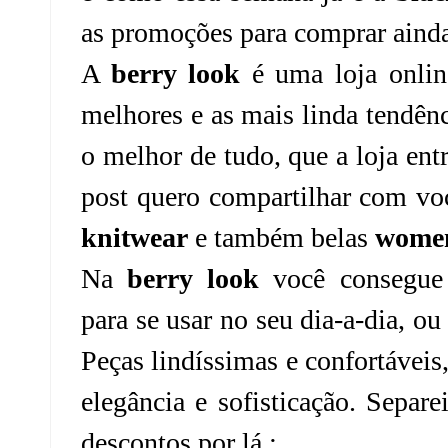
as promoções para comprar ainda
A
berry look
é uma loja onli
melhores e as mais linda tendên
o melhor de tudo, que a loja ent
post quero compartilhar com vo
knitw
ea
r
e também belas
women
Na
berry look
você consegue 
para se usar no seu dia-a-dia, ou
Peças lindíssimas e confortáveis
elegância e sofisticação. Separ
descontos por lá :