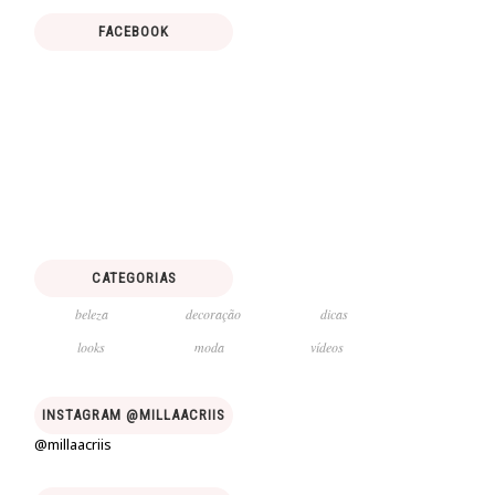
FACEBOOK
CATEGORIAS
beleza
decoração
dicas
looks
moda
vídeos
INSTAGRAM @MILLAACRIIS
@millaacriis