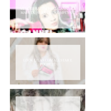
VENDER BATOM PARA GANHAR A
MALETA, SERÁ QUE COMPENSA?
LOOK LILAS COM ALLSTAR E
POCHETE