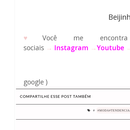
Beijin
♥
Você me encontr
sociais
→
Instagram
→
Youtube
(fonte: p
google )
#
#MODA#TENDENCIA