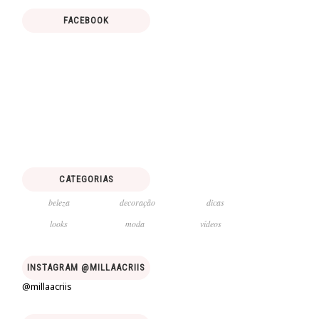
FACEBOOK
CATEGORIAS
beleza
decoração
dicas
looks
moda
vídeos
INSTAGRAM @MILLAACRIIS
@millaacriis