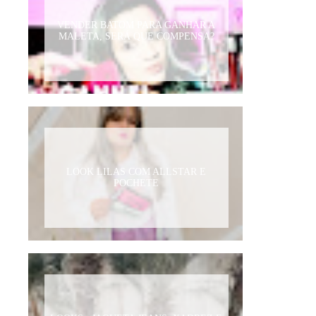
VENDER BATOM PARA GANHAR A
MALETA, SERÁ QUE COMPENSA?
LOOK LILAS COM ALLSTAR E
POCHETE